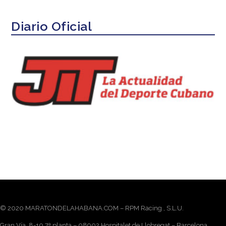
Diario Oficial
© 2020 MARATONDELAHABANA.COM – RPM Racing , S.L.U.
Gran Vía, 8-10 7ª planta – 08902 Hospitalet de Llobregat – Barcelona