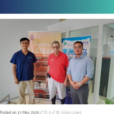
Posted on 13 May 2025
/
0
/
Isidre Lòpez