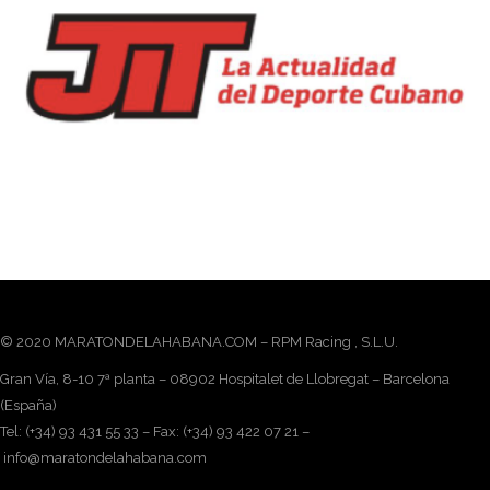
© 2020 MARATONDELAHABANA.COM – RPM Racing , S.L.U.
Gran Vía, 8-10 7ª planta – 08902 Hospitalet de Llobregat – Barcelona
(España)
Tel: (+34) 93 431 55 33 – Fax: (+34) 93 422 07 21 –
info@maratondelahabana.com