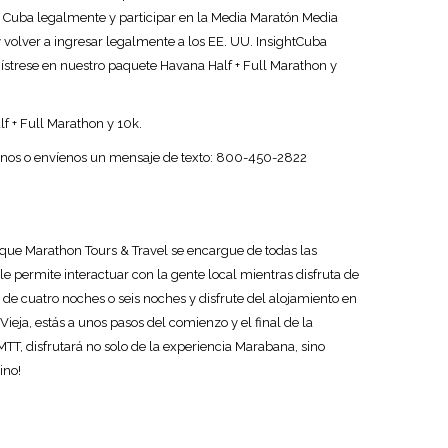
a Cuba legalmente y participar en la Media Maratón Media
 volver a ingresar legalmente a los EE. UU. InsightCuba
gístrese en nuestro paquete Havana Half + Full Marathon y
lf + Full Marathon y 10k.
enos o envíenos un mensaje de texto: 800-450-2822
que Marathon Tours & Travel se encargue de todas las
e permite interactuar con la gente local mientras disfruta de
e de cuatro noches o seis noches y disfrute del alojamiento en
ieja, estás a unos pasos del comienzo y el final de la
 MTT, disfrutará no solo de la experiencia Marabana, sino
ino!