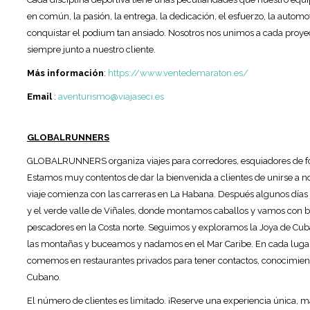
en común, la pasión, la entrega, la dedicación, el esfuerzo, la automo
conquistar el podium tan ansiado. Nosotros nos unimos a cada proye
siempre junto a nuestro cliente.
Más información
:
https://www.ventedemaraton.es/
Email
:
aventurismo@viajaseci.es
GLOBALRUNNERS
GLOBALRUNNERS organiza viajes para corredores, esquiadores de fond
Estamos muy contentos de dar la bienvenida a clientes de unirse a n
viaje comienza con las carreras en La Habana. Después algunos días e
y el verde valle de Viñales, donde montamos caballos y vamos con bic
pescadores en la Costa norte. Seguimos y exploramos la Joya de Cub
las montañas y buceamos y nadamos en el Mar Caribe. En cada lugar,
comemos en restaurantes privados para tener contactos, conocimien
Cubano.
El número de clientes es limitado. ¡Reserve una experiencia única, ma