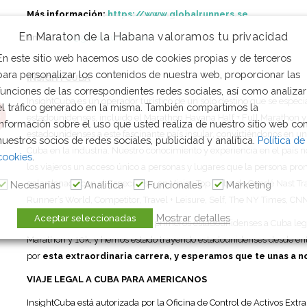
Más información:
https://www.globalrunners.se
En Maraton de la Habana valoramos tu privacidad
Email
:
info@globalrunners.se
En este sitio web hacemos uso de cookies propias y de terceros
para personalizar los contenidos de nuestra web, proporcionar las
INSIGHTCUBA
funciones de las correspondientes redes sociales, así como analizar
InsightCuba es un operador turístico de un solo destino que se espec
el tráfico generado en la misma. También compartimos la
estadounidenses, incluido el Marathon Havana Half + Full Marathon 
información sobre el uso que usted realiza de nuestro sitio web co
estadounidenses a este fascinante país insular, convirtiéndonos en 
nuestros socios de redes sociales, publicidad y analítica.
Política de
Cuba en la industria. Nuestro conocimiento y experiencia en el país n
cookies
.
los viajeros un acceso único a personas y lugares que la persona pro
galardonado con el Especialista en Viajes Top Cuba de Condé Nast Tr
Necesarias
Analitica
Funcionales
Marketing
Runner’s World, Competitor, Travel + Leisure, Self, The NY Times, CN
Mostrar detalles
Aceptar seleccionadas
En 2011, InsightCuba trajo a los primeros estadounidenses a Cuba leg
Marathon y 10k, y hemos estado trayendo estadounidenses desde e
por
esta extraordinaria carrera, y esperamos que te unas a 
VIAJE LEGAL A CUBA PARA AMERICANOS
InsightCuba está autorizada por la Oficina de Control de Activos Ext