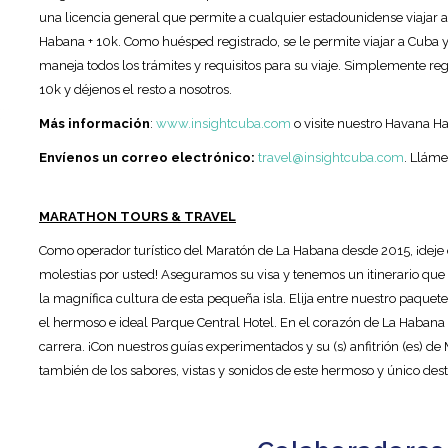
una licencia general que permite a cualquier estadounidense viajar 
Habana + 10k. Como huésped registrado, se le permite viajar a Cuba y
maneja todos los trámites y requisitos para su viaje. Simplemente re
10k y déjenos el resto a nosotros.
Más información
:
www.insightcuba.com
o visite nuestro Havana Ha
Envíenos un correo electrónico:
travel@insightcuba.com
. Llám
MARATHON TOURS & TRAVEL
Como operador turístico del Maratón de La Habana desde 2015, ¡deje 
molestias por usted! Aseguramos su visa y tenemos un itinerario que l
la magnífica cultura de esta pequeña isla. Elija entre nuestro paquet
el hermoso e ideal Parque Central Hotel. En el corazón de La Habana V
carrera. ¡Con nuestros guías experimentados y su (s) anfitrión (es) de
también de los sabores, vistas y sonidos de este hermoso y único dest