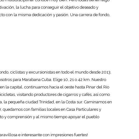
tivación, la lucha para conseguir el objetivo deseado y
cto con la misma dedicación y pasión. Una carrera de fondo,
o, ciclistas y excursionistas en todo el mundo desde 2013.
osotros para Marabana Cuba. Elige 10, 21 o 42 km. Nuestro
n la capital, continuamos hacia el oeste hasta Pinar del Río
icletas, visitando productores de cigarros y cafés, así como
a, la pequeña ciudad Trinidad, en la Costa sur. Caminamos en
 quedamos con familias locales en Casa Particulares y
to y comprensión y al mismo tiempo apoyar el pueblo
ravillosa e interesante con impresiones fuertes!