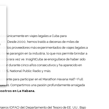
ializa únicamente en viajes legales a Cuba para
y 10k. Desde 2000, hemos traído a decenas de miles de
n
uno de los proveedores más experimentados de viajes legales a
o tiene parangón en la industria, lo que nos permite brindar a
medio rara vez ve. InsightCuba se enorgullece de haber sido
aveler durante cinco años consecutivos y ha aparecido en
N, CBS, National Public Radio y más.
almente para participar en el Marathon Havana Half + Full
ntonces. Compartimos una pasión profundamente arraigada
nosotros en La Habana.
ranjeros (OFAC) del Departamento del Tesoro de EE. UU., Bajo